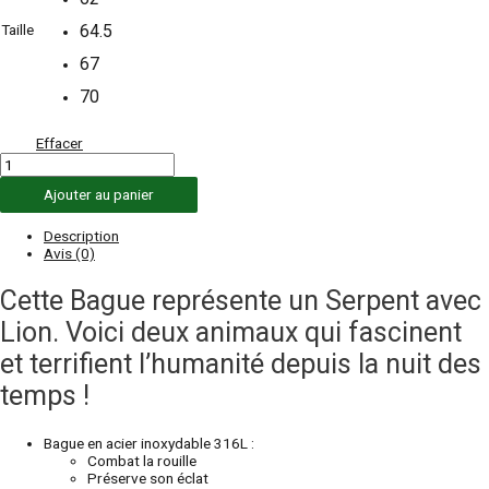
Taille
64.5
67
70
Effacer
quantité
de
Ajouter au panier
Bague
Serpent
&
Description
Lion
Avis (0)
Royal
Cette Bague représente un Serpent avec
Lion. Voici deux animaux qui fascinent
et terrifient l’humanité depuis la nuit des
temps !
Bague en acier inoxydable 316L :
Combat la rouille
Préserve son éclat