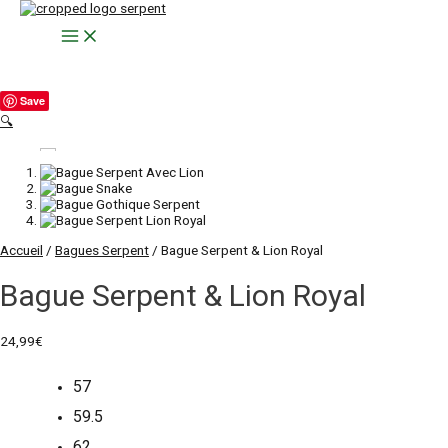
Aller
au
Main
contenu
Menu
Save
🔍
Accueil
/
Bagues Serpent
/ Bague Serpent & Lion Royal
Bague Serpent & Lion Royal
24,99
€
57
59.5
62