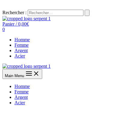
Rechercher :
Panier
/
0,00
€
0
Homme
Femme
Argent
Acier
Main Menu
Homme
Femme
Argent
Acier