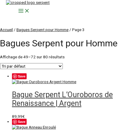
Aller
au
Main
contenu
Menu
Accueil
/
Bagues Serpent pour Homme
/ Page 3
Bagues Serpent pour Homme
Affichage de 49–72 sur 80 résultats
Save
Bague Serpent L’Ouroboros de
Renaissance | Argent
89,99
€
Save